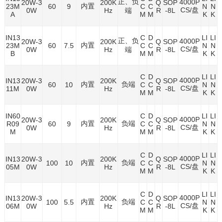
正、负
4000P
20W-3
200K
Q
SOP
内置
23M
60
9
C
C
N
N
CS/盘
0W
Hz
端
R
-8L
A
M
M
K
K
IN13
C
D
LI
LI
正、负
4000P
20W-3
200K
Q
SOP
内置
23M
60
7.5
C
C
N
N
CS/盘
0W
Hz
端
R
-8L
B
M
M
K
K
C
D
LI
LI
4000P
IN13
20W-3
200K
Q
SOP
内置
负端
60
10
C
C
N
N
CS/盘
11M
0W
Hz
R
-8L
M
M
K
K
IN60
C
D
LI
LI
4000P
20W-3
200K
Q
SOP
内置
负端
R09
60
9
C
C
N
N
CS/盘
0W
Hz
R
-8L
M
M
M
K
K
C
D
LI
LI
4000P
IN13
20W-3
200K
Q
SOP
内置
负端
100
10
C
C
N
N
CS/盘
05M
0W
Hz
R
-8L
M
M
K
K
C
D
LI
LI
4000P
IN13
20W-3
200K
Q
SOP
内置
负端
100
5.5
C
C
N
N
CS/盘
06M
0W
Hz
R
-8L
M
M
K
K