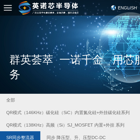
ENGLISH
群英荟萃 一诺千金 用芯
务
全部
QR模式（146KHz）碳化硅（SiC）内置氮化硅+外挂碳化硅系列
QR模式（138KHz）高频（Si）SJ_MOSFET 内置+外挂 系列
SR同步整流器
同步 降压型、升、压型DC-DC