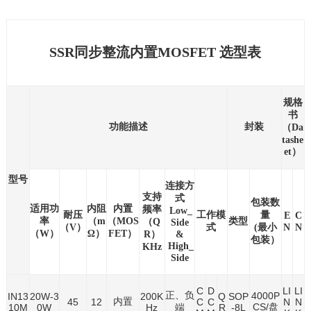
SSR同步整流内置MOSFET 选型表
规格
书
功能描述
封装
（Da
tashe
et）
型号
连接方
支持
式
包装数
适用功
内阻
内置
频率
Low_
耐压
工作模
量
E
C
率
（m
（MOS
类型
（Q
Side
（V）
式
(最小
N
N
（W）
Ω）
FET）
R）
&
包装）
High_
KHz
Side
C
D
LI
LI
正、负
4000P
IN13
20W-3
200K
Q
SOP
内置
45
12
C
C
N
N
CS/盘
10M
0W
Hz
端
R
-8L