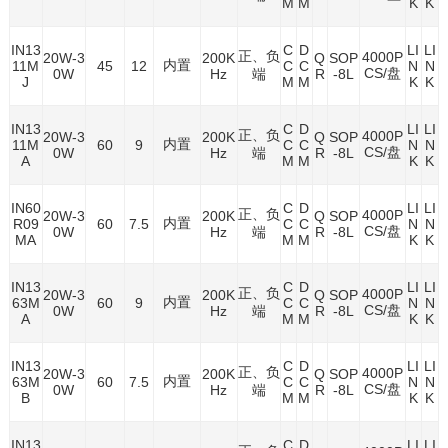
M
M
K
K
IN13
C
D
LI
LI
正、负
4000P
20W-3
200K
Q
SOP
内置
11M
45
12
C
C
N
N
CS/盘
0W
Hz
端
R
-8L
J
M
M
K
K
IN13
C
D
LI
LI
正、负
4000P
20W-3
200K
Q
SOP
内置
11M
60
9
C
C
N
N
CS/盘
0W
Hz
端
R
-8L
A
M
M
K
K
IN60
C
D
LI
LI
正、负
4000P
20W-3
200K
Q
SOP
内置
R09
60
7.5
C
C
N
N
CS/盘
0W
Hz
端
R
-8L
MA
M
M
K
K
IN13
C
D
LI
LI
正、负
4000P
20W-3
200K
Q
SOP
内置
63M
60
9
C
C
N
N
CS/盘
0W
Hz
端
R
-8L
A
M
M
K
K
IN13
C
D
LI
LI
正、负
4000P
20W-3
200K
Q
SOP
内置
63M
60
7.5
C
C
N
N
CS/盘
0W
Hz
端
R
-8L
B
M
M
K
K
IN13
C
D
LI
LI