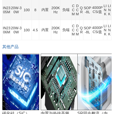
C
D
LI
LI
4000P
IN23
20W-3
200K
Q
SOP
内置
负端
100
8
C
C
N
N
CS/盘
05M
0W
Hz
R
-8L
M
M
K
K
C
D
LI
LI
4000P
IN23
20W-3
200K
Q
SOP
内置
负端
100
4.5
C
C
N
N
CS/盘
06M
0W
Hz
R
-8L
M
M
K
K
其他产品
碳化硅（SiC）内置与外挂系列
内置与外挂高频（Si）SJ_MOSFET系列
SR同步整流（内置MOS与外挂控制器）